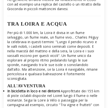
con ad esempio una replica del castello o un ritratto della
Gioconda in piccoli mattoncini danesi.
TRA LOIRA E ACQUA
Per più di 1.000 km, la Loira è divisa in un fiume
selvaggio, un fiume reale, un fiume vivo... Charles Péguy
la celebrava in questi termini: "Lungo il pendio ricurvo e
le valli nobili, i castelli sono seminati come depositi. E
nella maestà del mattino e della sera, la Loira e i suoi
vassalli escono per questi vicoli". Un fiume unico da
esplorare al proprio ritmo pedalando lungo le sue
sponde, navigando tra le sue isole o sorvolandolo
dall'alto. Ma attenzione, se la Loira è navigabile, rimane
pericolosa e qualsiasi balneazione è fortemente
sconsigliata.
ALL'AVVENTURA
In bicicletta in loco e nei dintorni
Approfittate dei 155 km
di piste ciclabili disposte nel Loiret lungo il fiume o nelle
vicinanze. Segui la Loire à Vélo o passeggia per la
campagna:ad esempio, circuito "Tra vigne e frutteti" con