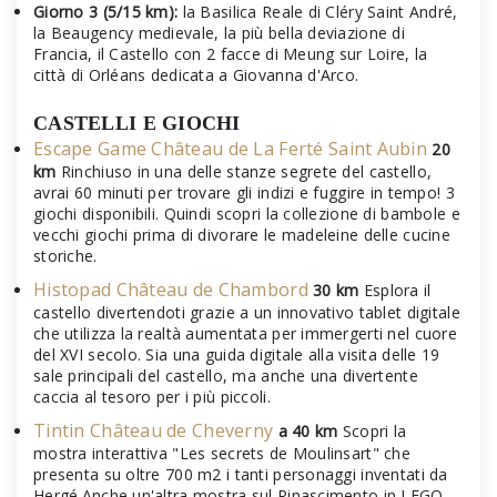
Giorno 3 (5/15 km):
la Basilica Reale di Cléry Saint André,
la Beaugency medievale, la più bella deviazione di
Francia, il Castello con 2 facce di Meung sur Loire, la
città di Orléans dedicata a Giovanna d'Arco.
CASTELLI E GIOCHI
Escape Game Château de La Ferté Saint Aubin
20
km
Rinchiuso in una delle stanze segrete del castello,
avrai 60 minuti per trovare gli indizi e fuggire in tempo! 3
giochi disponibili. Quindi scopri la collezione di bambole e
vecchi giochi prima di divorare le madeleine delle cucine
storiche.
Histopad Château de Chambord
30 km
Esplora il
castello divertendoti grazie a un innovativo tablet digitale
che utilizza la realtà aumentata per immergerti nel cuore
del XVI secolo. Sia una guida digitale alla visita delle 19
sale principali del castello, ma anche una divertente
caccia al tesoro per i più piccoli.
Tintin Château de Cheverny
a 40 km
Scopri la
mostra interattiva "Les secrets de Moulinsart" che
presenta su oltre 700 m2 i tanti personaggi inventati da
Hergé.Anche un'altra mostra sul Rinascimento in LEGO