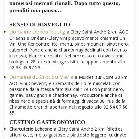
numerosi mercati rionali. Dopo tutto questo,
prenditi una pausa...
SENSO DI RISVEGLIO
Domaine Deneufbourg
a Cléry Saint André 2 km AOC
Orléans e Orléans-Cléry vini piacevolmente chiamati Un
Vin, Une Rencontre. Nel menu, pinot meunier, pinot nero,
cabernet franc e anche chardonnay declinati con talento
in rosso, bianco e rosato. Nel processo di conversione
biologica. 28, rue du Village visita su appuntamento allo
02 38 45 97 53.
Domaine du Croc du Merle
a Muides sur Loire 30 km
AOC Vini Cheverny e Crémants de Loire miscelati con
passione dalla stessa famiglia dal 1794 con pinot nero,
gamay, sauvignon e chardonnay. Produzione anche di
ribes nero e specialità di formaggi di vacca.38, rue de la
Chaumette orari di apertura del negozio allo 02 54 87 58
65.
CESTINO GASTRONOMICO
Charcuterie Lebesne
a Cléry Saint André 2 km Rillettes
affumicate, molto gustose e piuttosto leggere, cucinate