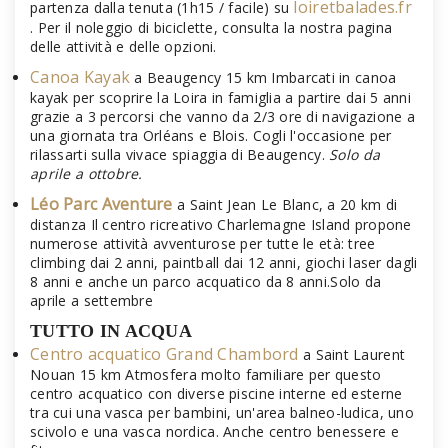
loiretbalades.fr
partenza dalla tenuta (1h15 / facile) su
. Per il noleggio di biciclette, consulta la nostra pagina
delle attività e delle opzioni.
Canoa Kayak
a Beaugency 15 km Imbarcati in canoa
kayak per scoprire la Loira in famiglia a partire dai 5 anni
grazie a 3 percorsi che vanno da 2/3 ore di navigazione a
una giornata tra Orléans e Blois. Cogli l'occasione per
rilassarti sulla vivace spiaggia di Beaugency.
Solo da
aprile a ottobre.
Léo Parc Aventure
a Saint Jean Le Blanc, a 20 km di
distanza Il centro ricreativo Charlemagne Island propone
numerose attività avventurose per tutte le età: tree
climbing dai 2 anni, paintball dai 12 anni, giochi laser dagli
8 anni e anche un parco acquatico da 8 anni.Solo da
aprile a settembre
TUTTO IN ACQUA
Centro acquatico Grand Chambord
a Saint Laurent
Nouan 15 km Atmosfera molto familiare per questo
centro acquatico con diverse piscine interne ed esterne
tra cui una vasca per bambini, un'area balneo-ludica, uno
scivolo e una vasca nordica. Anche centro benessere e