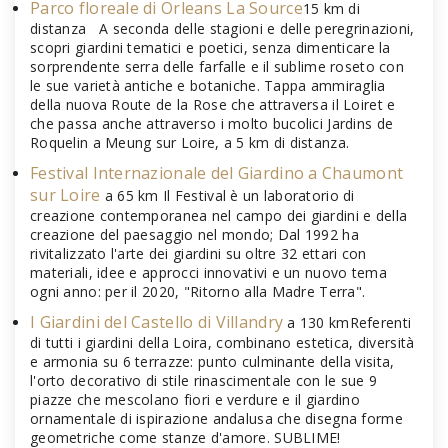
Parco floreale di Orleans La Source
15 km di
distanza
A seconda delle stagioni e delle peregrinazioni,
scopri giardini tematici e poetici, senza dimenticare la
sorprendente serra delle farfalle e il sublime roseto con
le sue varietà antiche e botaniche. Tappa ammiraglia
della nuova Route de la Rose che attraversa il Loiret e
che passa anche attraverso i molto bucolici Jardins de
Roquelin a Meung sur Loire, a 5 km di distanza.
Festival Internazionale del Giardino a Chaumont
sur Loire
a 65 km Il Festival è un laboratorio di
creazione contemporanea nel campo dei giardini e della
creazione del paesaggio nel mondo; Dal 1992 ha
rivitalizzato l'arte dei giardini su oltre 32 ettari con
materiali, idee e approcci innovativi e un nuovo tema
ogni anno: per il 2020, "Ritorno alla Madre Terra".
I Giardini del Castello di Villandry
a 130 kmReferenti
di tutti i giardini della Loira, combinano estetica, diversità
e armonia su 6 terrazze: punto culminante della visita,
l'orto decorativo di stile rinascimentale con le sue 9
piazze che mescolano fiori e verdure e il giardino
ornamentale di ispirazione andalusa che disegna forme
geometriche come stanze d'amore. SUBLIME!