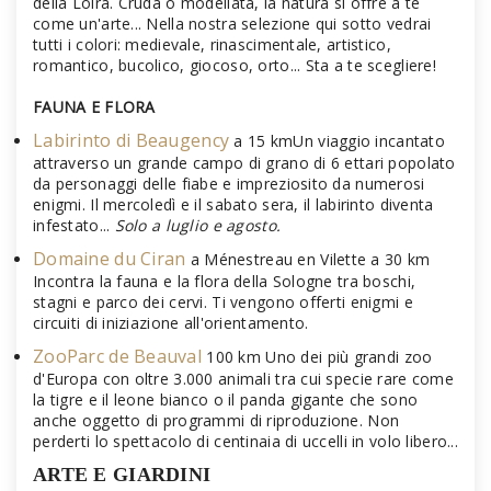
della Loira. Cruda o modellata, la natura si offre a te
come un'arte... Nella nostra selezione qui sotto vedrai
tutti i colori: medievale, rinascimentale, artistico,
romantico, bucolico, giocoso, orto... Sta a te scegliere!
FAUNA E FLORA
Labirinto di Beaugency
a 15 kmUn viaggio incantato
attraverso un grande campo di grano di 6 ettari popolato
da personaggi delle fiabe e impreziosito da numerosi
enigmi. Il mercoledì e il sabato sera, il labirinto diventa
infestato...
Solo a luglio e agosto.
Domaine du Ciran
a Ménestreau en Vilette a 30 km
Incontra la fauna e la flora della Sologne tra boschi,
stagni e parco dei cervi. Ti vengono offerti enigmi e
circuiti di iniziazione all'orientamento.
ZooParc de Beauval
100 km Uno dei più grandi zoo
d'Europa con oltre 3.000 animali tra cui specie rare come
la tigre e il leone bianco o il panda gigante che sono
anche oggetto di programmi di riproduzione. Non
perderti lo spettacolo di centinaia di uccelli in volo libero...
ARTE E GIARDINI