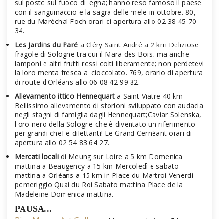
sul posto sul fuoco di legna; hanno reso famoso il paese
con il sanguinaccio e la sagra delle mele in ottobre. 80,
rue du Maréchal Foch orari di apertura allo 02 38 45 70
34.
Les Jardins du Paré
a Cléry Saint André a 2 km Deliziose
fragole di Sologne tra cui il Mara des Bois, ma anche
lamponi e altri frutti rossi colti liberamente; non perdetevi
la loro menta fresca al cioccolato. 769, orario di apertura
di route d'Orléans allo 06 08 42 99 82.
Allevamento ittico Hennequart
a Saint Viatre 40 km
Bellissimo allevamento di storioni sviluppato con audacia
negli stagni di famiglia dagli Hennequart;Caviar Solenska,
l'oro nero della Sologne che è diventato un riferimento
per grandi chef e dilettanti! Le Grand Cernéant orari di
apertura allo 02 54 83 64 27.
Mercati locali
di Meung sur Loire a 5 km Domenica
mattina a Beaugency a 15 km Mercoledì e sabato
mattina a Orléans a 15 km in Place du Martroi Venerdì
pomeriggio Quai du Roi Sabato mattina Place de la
Madeleine Domenica mattina.
PAUSA...