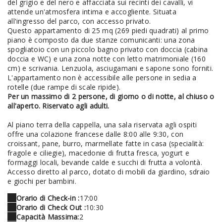
del grigio e del nero e affacciata sui recinti dei cavalli, vi
attende un'atmosfera intima e accogliente. Situata
all'ingresso del parco, con accesso privato.
Questo appartamento di 25 mq (269 piedi quadrati) al primo
piano è composto da due stanze comunicanti: una zona
spogliatoio con un piccolo bagno privato con doccia (cabina
doccia e WC) e una zona notte con letto matrimoniale (160
cm) e scrivania. Lenzuola, asciugamani e sapone sono forniti.
L'appartamento non è accessibile alle persone in sedia a
rotelle (due rampe di scale ripide).
Per un massimo di 2 persone, di giorno o di notte, al chiuso o
all'aperto. Riservato agli adulti.
Al piano terra della cappella, una sala riservata agli ospiti
offre una colazione francese dalle 8:00 alle 9:30, con
croissant, pane, burro, marmellate fatte in casa (specialità:
fragole e ciliegie), macedonie di frutta fresca, yogurt e
formaggi locali, bevande calde e succhi di frutta a volontà.
Accesso diretto al parco, dotato di mobili da giardino, sdraio
e giochi per bambini.
Orario di Check-in :
17:00
Orario di Check Out :
10:30
Capacità Massima:
2