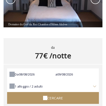
Domaine du Gué du Roi Chambre d'Hôtes Alcôve
da
77€ /notte
Da
a
1
alloggio /
2
adulti
CERCARE