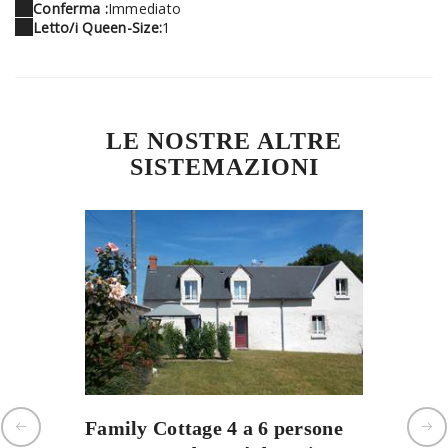
Conferma :
Immediato
Letto/i Queen-Size:
1
LE NOSTRE ALTRE
SISTEMAZIONI
Family Cottage 4 a 6 persone
Cottag