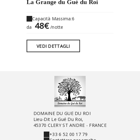
La Grange du Gué du Roi
Le Pig
Capacità Massima:6
Capaci
48€
48
da
/notte
da
VEDI DETTAGLI
VEDI
DOMAINE DU GUE DU ROI
Lieu-Dit Le Gué Du Roi,
45370 CLERY ST ANDRE - FRANCE
+33 6 52 00 17 79