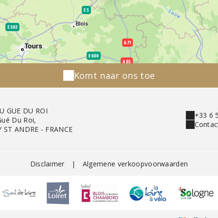
Komt naar ons toe
U GUE DU ROI
+33 6 
Gué Du Roi,
Contac
Y ST ANDRE - FRANCE
Disclaimer
|
Algemene verkoopvoorwaarden