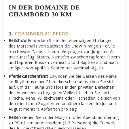
IN DER DOMAINE DE
CHAMBORD 30 KM
1.
CHAMBORD ZU PFERD
Reitshow
Entdecken Sie in den ehemaligen Stallungen
des Marschalls von Sachsen die Show "François 1er, le
roi chevalier", die sich zum Vergnügen von Jung und Alt
mit Kunstflug, Stunts, Kämpfen zwischen tapferen Rittern
und tapferen Rossen vermischt. Und Raptoren sind auch
im Spiel! Von April bis September zweimal täglich.
Pferdekutschenfahrt
Erkunden Sie die Gassen des Parks
im Rhythmus einer Pferdekutsche und machen Sie sich
auf, um der Fauna und Flora in den privaten Bereichen
des Anwesens zu begegnen.Vielleicht sehen Sie dort
Hirsche, Rehe, Wildschweine oder Fischadler, die sich von
den friedlichen Zugpferden annähern lassen. Im Juli und
August mehrere Abfahrten pro Tag.
Reiten
Gehen Sie in der Morgen- oder Abenddämmerung
zu Pferd, um unter Insidern (2-3 Personen) die Tierwelt
des für die Öffentlichkeit geschlossenen