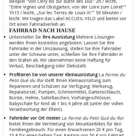
Beispiel "Von Cléry bis zur Butte des Elus" 2h / leicht,
"Entre Vignes und Obstgärten, von der Loire zum Loiret""
1h15 / leicht, „Sur les Terres de Louis XI"" 50 Minuten /
leicht. Wir tragen das Label ACCUEIL VELO und bieten vor
Ort einen Fahrradverleih an.
FAHRRAD NACH HAUSE
Unterstellen Sie
Ihre Ausrüstung
Mehrere Lösungen
werden Ihnen kostenlos angeboten: Lassen Sie Ihre
Fahrräder in der Umzäunung, stellen Sie Ihre Fahrräder
unter der Scheune unter, schließen Sie Ihre Fahrräder in
den Ställen ab. Wir übernehmen keine Haftung für
Verlust, Beschädigung oder Diebstahl.
Profitieren Sie von unserer Kleinausrüstung
La
Ferme du
Petit Gué du Roi
stellt Ihnen Kleinausrüstung zum
Reparieren und Schützen zur Verfügung: Werkzeug,
Reparaturset, Pumpen, Schmiermittel, Gartenschlauch,
Bürste, Helme, Satteltaschen, Vorhängeschlösser,
Babyschale für Kind ab 1 bis 4 Jahre alt (unter der vollen
Verantwortung der Eltern).
Fahrräder vor Ort mieten
La
Ferme du Petit Gué du Roi
bietet Ihnen die Vermietung von Mountainbikes für den
Familiengebrauch. Für einen Erwachsenen 20 € pro Tag,
15 € für einen halben Tag. Kaution von 50 € pro Fahrrad.