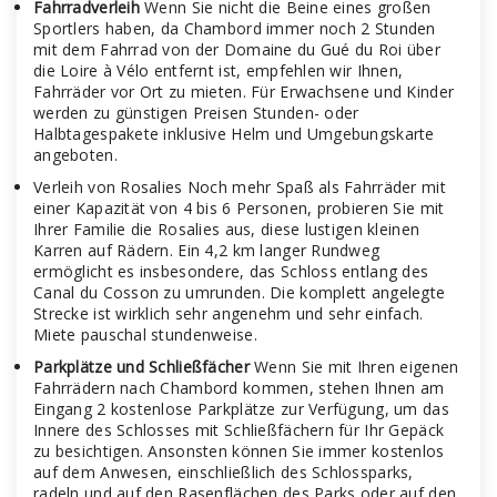
Fahrradverleih
Wenn Sie nicht die Beine eines großen
Sportlers haben, da Chambord immer noch 2 Stunden
mit dem Fahrrad von der Domaine du Gué du Roi über
die Loire à Vélo entfernt ist, empfehlen wir Ihnen,
Fahrräder vor Ort zu mieten. Für Erwachsene und Kinder
werden zu günstigen Preisen Stunden- oder
Halbtagespakete inklusive Helm und Umgebungskarte
angeboten.
Verleih von Rosalies Noch mehr Spaß als Fahrräder mit
einer Kapazität von 4 bis 6 Personen, probieren Sie mit
Ihrer Familie die Rosalies aus, diese lustigen kleinen
Karren auf Rädern. Ein 4,2 km langer Rundweg
ermöglicht es insbesondere, das Schloss entlang des
Canal du Cosson zu umrunden. Die komplett angelegte
Strecke ist wirklich sehr angenehm und sehr einfach.
Miete pauschal stundenweise.
Parkplätze und Schließfächer
Wenn Sie mit Ihren eigenen
Fahrrädern nach Chambord kommen, stehen Ihnen am
Eingang 2 kostenlose Parkplätze zur Verfügung, um das
Innere des Schlosses mit Schließfächern für Ihr Gepäck
zu besichtigen. Ansonsten können Sie immer kostenlos
auf dem Anwesen, einschließlich des Schlossparks,
radeln und auf den Rasenflächen des Parks oder auf den