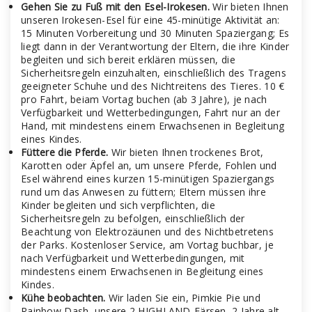
Gehen Sie zu Fuß mit den Esel-Irokesen.
Wir bieten Ihnen
unseren Irokesen-Esel für eine 45-minütige Aktivität an:
15 Minuten Vorbereitung und 30 Minuten Spaziergang; Es
liegt dann in der Verantwortung der Eltern, die ihre Kinder
begleiten und sich bereit erklären müssen, die
Sicherheitsregeln einzuhalten, einschließlich des Tragens
geeigneter Schuhe und des Nichtreitens des Tieres. 10 €
pro Fahrt, beiam Vortag buchen (ab 3 Jahre), je nach
Verfügbarkeit und Wetterbedingungen, Fahrt nur an der
Hand, mit mindestens einem Erwachsenen in Begleitung
eines Kindes.
Füttere die Pferde.
Wir bieten Ihnen trockenes Brot,
Karotten oder Äpfel an, um unsere Pferde, Fohlen und
Esel während eines kurzen 15-minütigen Spaziergangs
rund um das Anwesen zu füttern; Eltern müssen ihre
Kinder begleiten und sich verpflichten, die
Sicherheitsregeln zu befolgen, einschließlich der
Beachtung von Elektrozäunen und des Nichtbetretens
der Parks. Kostenloser Service, am Vortag buchbar, je
nach Verfügbarkeit und Wetterbedingungen, mit
mindestens einem Erwachsenen in Begleitung eines
Kindes.
Kühe beobachten.
Wir laden Sie ein, Pimkie Pie und
Rainbow Dash, unsere 2 HIGHLAND-Färsen, 2 Jahre alt,