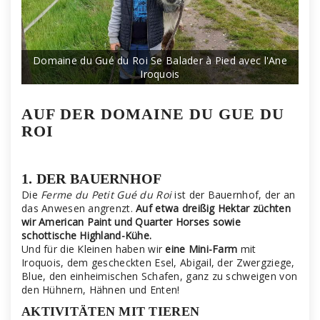
Domaine du Gué du Roi Se Balader à Pied avec l'Ane
Iroquois
AUF DER DOMAINE DU GUE DU
ROI
1. DER BAUERNHOF
Die
Ferme du Petit Gué du Roi
ist der Bauernhof, der an
das Anwesen angrenzt.
Auf etwa dreißig Hektar züchten
wir American Paint und Quarter Horses sowie
schottische Highland-Kühe.
Und für die Kleinen haben wir
eine Mini-Farm
mit
Iroquois, dem gescheckten Esel, Abigail, der Zwergziege,
Blue, den einheimischen Schafen, ganz zu schweigen von
den Hühnern, Hähnen und Enten!
AKTIVITÄTEN MIT TIEREN