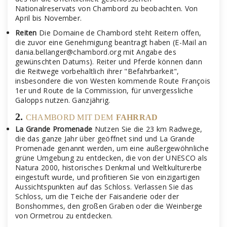
Nationalreservats von Chambord zu beobachten. Von
April bis November.
Reiten
Die Domaine de Chambord steht Reitern offen,
die zuvor eine Genehmigung beantragt haben (E-Mail an
dania.bellanger@chambord.org mit Angabe des
gewünschten Datums). Reiter und Pferde können dann
die Reitwege vorbehaltlich ihrer "Befahrbarkeit",
insbesondere die von Westen kommende Route François
1er und Route de la Commission, für unvergessliche
Galopps nutzen. Ganzjährig.
2.
CHAMBORD MIT DEM
FAHRRAD
La Grande Promenade
Nutzen Sie die 23 km Radwege,
die das ganze Jahr über geöffnet sind und La Grande
Promenade genannt werden, um eine außergewöhnliche
grüne Umgebung zu entdecken, die von der UNESCO als
Natura 2000, historisches Denkmal und Weltkulturerbe
eingestuft wurde, und profitieren Sie von einzigartigen
Aussichtspunkten auf das Schloss. Verlassen Sie das
Schloss, um die Teiche der Faisanderie oder der
Bonshommes, den großen Graben oder die Weinberge
von Ormetrou zu entdecken.