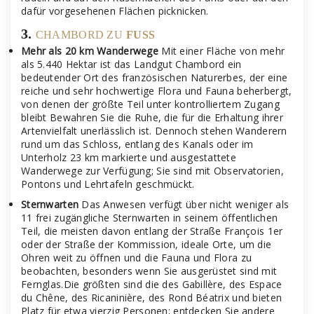
dafür vorgesehenen Flächen picknicken.
3.
CHAMBORD ZU
FUSS
Mehr als 20 km Wanderwege
Mit einer Fläche von mehr
als 5.440 Hektar ist das Landgut Chambord ein
bedeutender Ort des französischen Naturerbes, der eine
reiche und sehr hochwertige Flora und Fauna beherbergt,
von denen der größte Teil unter kontrolliertem Zugang
bleibt Bewahren Sie die Ruhe, die für die Erhaltung ihrer
Artenvielfalt unerlässlich ist. Dennoch stehen Wanderern
rund um das Schloss, entlang des Kanals oder im
Unterholz 23 km markierte und ausgestattete
Wanderwege zur Verfügung; Sie sind mit Observatorien,
Pontons und Lehrtafeln geschmückt.
Sternwarten
Das Anwesen verfügt über nicht weniger als
11 frei zugängliche Sternwarten in seinem öffentlichen
Teil, die meisten davon entlang der Straße François 1er
oder der Straße der Kommission, ideale Orte, um die
Ohren weit zu öffnen und die Fauna und Flora zu
beobachten, besonders wenn Sie ausgerüstet sind mit
Fernglas.Die größten sind die des Gabillère, des Espace
du Chêne, des Ricaninière, des Rond Béatrix und bieten
Platz für etwa vierzig Personen; entdecken Sie andere