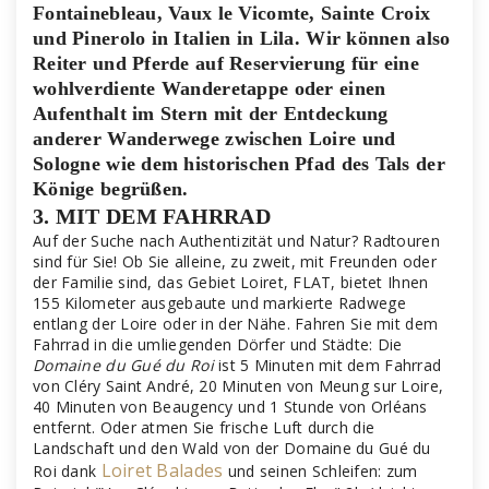
Fontainebleau, Vaux le Vicomte, Sainte Croix
und Pinerolo in Italien in Lila. Wir können also
Reiter und Pferde auf Reservierung für eine
wohlverdiente Wanderetappe oder einen
Aufenthalt im Stern mit der Entdeckung
anderer Wanderwege zwischen Loire und
Sologne wie dem historischen Pfad des Tals der
Könige begrüßen.
3. MIT DEM FAHRRAD
Auf der Suche nach Authentizität und Natur? Radtouren
sind für Sie! Ob Sie alleine, zu zweit, mit Freunden oder
der Familie sind, das Gebiet Loiret, FLAT, bietet Ihnen
155 Kilometer ausgebaute und markierte Radwege
entlang der Loire oder in der Nähe. Fahren Sie mit dem
Fahrrad in die umliegenden Dörfer und Städte: Die
Domaine du Gué du Roi
ist 5 Minuten mit dem Fahrrad
von Cléry Saint André, 20 Minuten von Meung sur Loire,
40 Minuten von Beaugency und 1 Stunde von Orléans
entfernt. Oder atmen Sie frische Luft durch die
Landschaft und den Wald von der Domaine du Gué du
Loiret Balades
Roi dank
und seinen Schleifen: zum