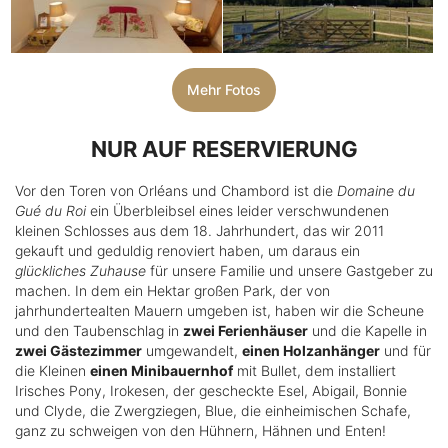
Mehr Fotos
NUR AUF RESERVIERUNG
Vor den Toren von Orléans und Chambord ist die
Domaine du
Gué du Roi
ein Überbleibsel eines leider verschwundenen
kleinen Schlosses aus dem 18. Jahrhundert, das wir 2011
gekauft und geduldig renoviert haben, um daraus ein
glückliches Zuhause
für unsere Familie und unsere Gastgeber zu
machen. In dem ein Hektar großen Park, der von
jahrhundertealten Mauern umgeben ist, haben wir die Scheune
und den Taubenschlag in
zwei Ferienhäuser
und die Kapelle in
zwei Gästezimmer
umgewandelt,
einen Holzanhänger
und für
die Kleinen
einen Minibauernhof
mit Bullet, dem installiert
Irisches Pony, Irokesen, der gescheckte Esel, Abigail, Bonnie
und Clyde, die Zwergziegen, Blue, die einheimischen Schafe,
ganz zu schweigen von den Hühnern, Hähnen und Enten!