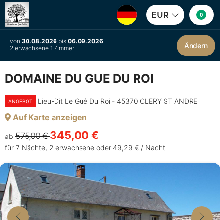
EUR
0
von
30.08.2026
bis
06.09.2026
Ändern
2 erwachsene 1 Zimmer
DOMAINE DU GUE DU ROI
Lieu-Dit Le Gué Du Roi - 45370 CLERY ST ANDRE
ANGEBOT
Auf Karte anzeigen
345,00 €
575,00 €
ab
für 7 Nächte, 2 erwachsene oder 49,29 € / Nacht