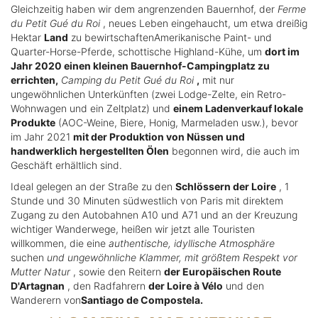
Gleichzeitig haben wir dem angrenzenden Bauernhof, der
Ferme
du Petit Gué du Roi
, neues Leben eingehaucht, um etwa dreißig
Hektar
Land
zu bewirtschaftenAmerikanische Paint- und
Quarter-Horse-Pferde, schottische Highland-Kühe, um
dort im
Jahr 2020 einen kleinen Bauernhof-Campingplatz zu
errichten,
Camping du Petit Gué du Roi
,
mit nur
ungewöhnlichen Unterkünften (zwei Lodge-Zelte, ein Retro-
Wohnwagen und ein Zeltplatz) und
einem Ladenverkauf lokale
Produkte
(AOC-Weine, Biere, Honig, Marmeladen usw.), bevor
im Jahr 2021
mit der Produktion von Nüssen und
handwerklich hergestellten Ölen
begonnen wird, die auch im
Geschäft erhältlich sind.
Ideal gelegen an der Straße zu den
Schlössern der Loire
, 1
Stunde und 30 Minuten südwestlich von Paris mit direktem
Zugang zu den Autobahnen A10 und A71 und an der Kreuzung
wichtiger Wanderwege, heißen wir jetzt alle Touristen
willkommen, die eine
authentische, idyllische Atmosphäre
suchen
und ungewöhnliche Klammer, mit größtem Respekt vor
Mutter Natur
, sowie den Reitern
der Europäischen Route
D'Artagnan
, den Radfahrern
der Loire à Vélo
und den
Wanderern von
Santiago de Compostela.